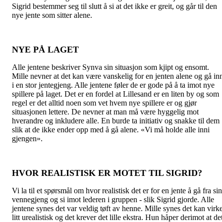
Sigrid bestemmer seg til slutt å si at det ikke er greit, og går til den
nye jente som sitter alene.
NYE PÅ LAGET
Alle jentene beskriver Synva sin situasjon som kjipt og ensomt.
Mille nevner at det kan være vanskelig for en jenten alene og gå in
i en stor jentegjeng. Alle jentene føler de er gode på å ta imot nye
spillere på laget. Det er en fordel at Lillesand er en liten by og som
regel er det alltid noen som vet hvem nye spillere er og gjør
situasjonen lettere. De nevner at man må være hyggelig mot
hverandre og inkludere alle. En burde ta initiativ og snakke til dem
slik at de ikke ender opp med å gå alene. «Vi må holde alle inni
gjengen».
HVOR REALISTISK ER MOTET TIL SIGRID?
Vi la til et spørsmål om hvor realistisk det er for en jente å gå fra sin
vennegjeng og si imot lederen i gruppen - slik Sigrid gjorde. Alle
jentene synes det var veldig tøft av henne. Mille synes det kan virk
litt urealistisk og det krever det lille ekstra. Hun håper derimot at de