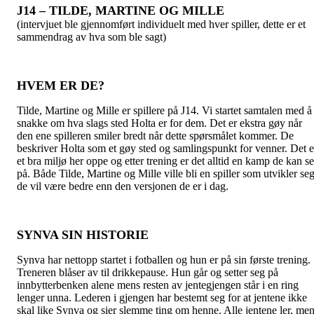
J14 – TILDE, MARTINE OG MILLE
(intervjuet ble gjennomført individuelt med hver spiller, dette er et
sammendrag av hva som ble sagt)
HVEM ER DE?
Tilde, Martine og Mille er spillere på J14. Vi startet samtalen med å
snakke om hva slags sted Holta er for dem. Det er ekstra gøy når
den ene spilleren smiler bredt når dette spørsmålet kommer. De
beskriver Holta som et gøy sted og samlingspunkt for venner. Det e
et bra miljø her oppe og etter trening er det alltid en kamp de kan se
på. Både Tilde, Martine og Mille ville bli en spiller som utvikler seg
de vil være bedre enn den versjonen de er i dag.
SYNVA SIN HISTORIE
Synva har nettopp startet i fotballen og hun er på sin første trening.
Treneren blåser av til drikkepause. Hun går og setter seg på
innbytterbenken alene mens resten av jentegjengen står i en ring
lenger unna. Lederen i gjengen har bestemt seg for at jentene ikke
skal like Synva og sier slemme ting om henne. Alle jentene ler, me