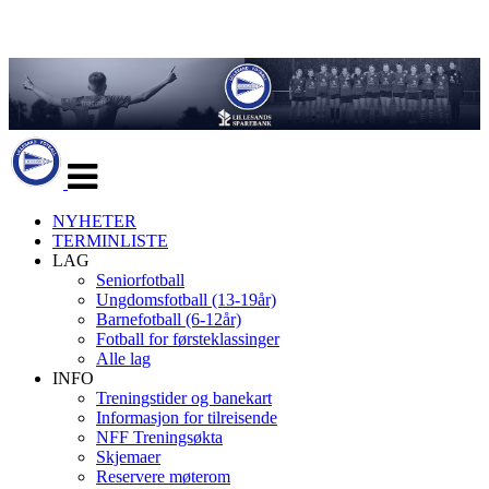
Veksle
navigasjon
NYHETER
TERMINLISTE
LAG
Seniorfotball
Ungdomsfotball (13-19år)
Barnefotball (6-12år)
Fotball for førsteklassinger
Alle lag
INFO
Treningstider og banekart
Informasjon for tilreisende
NFF Treningsøkta
Skjemaer
Reservere møterom