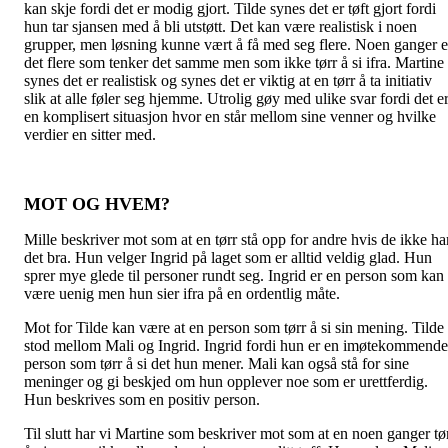
kan skje fordi det er modig gjort. Tilde synes det er tøft gjort fordi
hun tar sjansen med å bli utstøtt. Det kan være realistisk i noen
grupper, men løsning kunne vært å få med seg flere. Noen ganger e
det flere som tenker det samme men som ikke tørr å si ifra. Martine
synes det er realistisk og synes det er viktig at en tørr å ta initiativ
slik at alle føler seg hjemme. Utrolig gøy med ulike svar fordi det e
en komplisert situasjon hvor en står mellom sine venner og hvilke
verdier en sitter med.
MOT OG HVEM?
Mille beskriver mot som at en tørr stå opp for andre hvis de ikke ha
det bra. Hun velger Ingrid på laget som er alltid veldig glad. Hun
sprer mye glede til personer rundt seg. Ingrid er en person som kan
være uenig men hun sier ifra på en ordentlig måte.
Mot for Tilde kan være at en person som tørr å si sin mening. Tilde
stod mellom Mali og Ingrid. Ingrid fordi hun er en imøtekommende
person som tørr å si det hun mener. Mali kan også stå for sine
meninger og gi beskjed om hun opplever noe som er urettferdig.
Hun beskrives som en positiv person.
Til slutt har vi Martine som beskriver mot som at en noen ganger tø