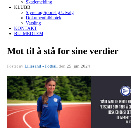
Skademelding
KLUBB
Styret og Sportslig Utvalg
Dokumentbibliotek
Varsling
KONTAKT
BLI MEDLEM
Mot til å stå for sine verdier
Postet av
Lillesand - Fotball
den
25. jun 2024