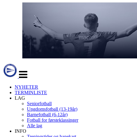
Veksle
navigasjon
NYHETER
TERMINLISTE
LAG
Seniorfotball
Ungdomsfotball (13-19år)
Barnefotball (6-12år)
Fotball for førsteklassinger
Alle lag
INFO
Treningstider og banekart