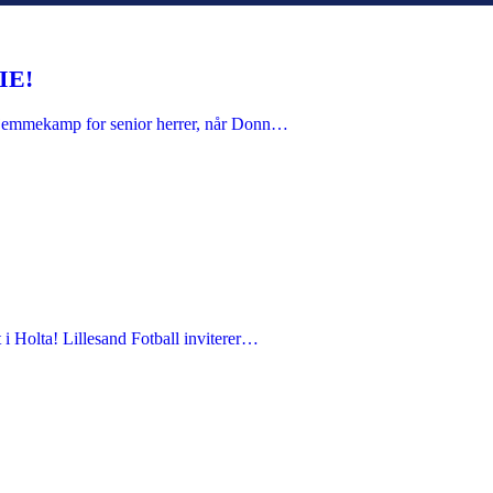
IE!
e hjemmekamp for senior herrer, når Donn…
Holta! Lillesand Fotball inviterer…