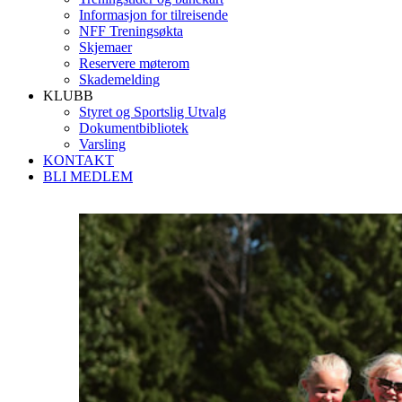
Informasjon for tilreisende
NFF Treningsøkta
Skjemaer
Reservere møterom
Skademelding
KLUBB
Styret og Sportslig Utvalg
Dokumentbibliotek
Varsling
KONTAKT
BLI MEDLEM