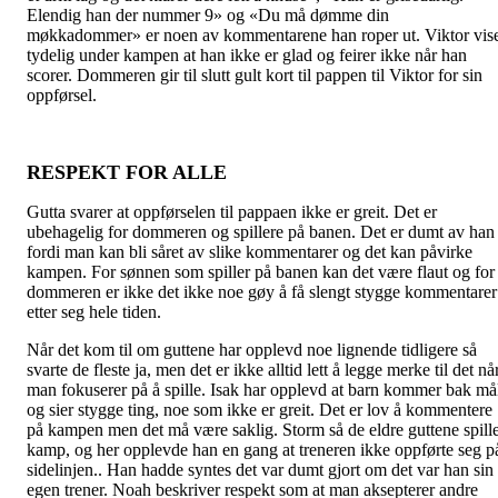
Elendig han der nummer 9» og «Du må dømme din
møkkadommer» er noen av kommentarene han roper ut. Viktor vis
tydelig under kampen at han ikke er glad og feirer ikke når han
scorer. Dommeren gir til slutt gult kort til pappen til Viktor for sin
oppførsel.
RESPEKT FOR ALLE
Gutta svarer at oppførselen til pappaen ikke er greit. Det er
ubehagelig for dommeren og spillere på banen. Det er dumt av han
fordi man kan bli såret av slike kommentarer og det kan påvirke
kampen. For sønnen som spiller på banen kan det være flaut og for
dommeren er ikke det ikke noe gøy å få slengt stygge kommentarer
etter seg hele tiden.
Når det kom til om guttene har opplevd noe lignende tidligere så
svarte de fleste ja, men det er ikke alltid lett å legge merke til det nå
man fokuserer på å spille. Isak har opplevd at barn kommer bak må
og sier stygge ting, noe som ikke er greit. Det er lov å kommentere
på kampen men det må være saklig. Storm så de eldre guttene spill
kamp, og her opplevde han en gang at treneren ikke oppførte seg p
sidelinjen.. Han hadde syntes det var dumt gjort om det var han sin
egen trener. Noah beskriver respekt som at man aksepterer andre