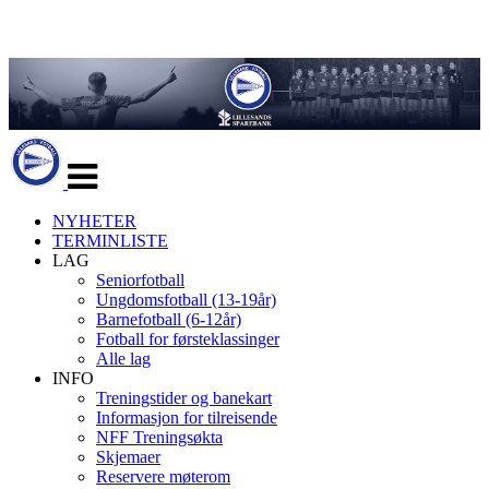
Veksle
navigasjon
NYHETER
TERMINLISTE
LAG
Seniorfotball
Ungdomsfotball (13-19år)
Barnefotball (6-12år)
Fotball for førsteklassinger
Alle lag
INFO
Treningstider og banekart
Informasjon for tilreisende
NFF Treningsøkta
Skjemaer
Reservere møterom