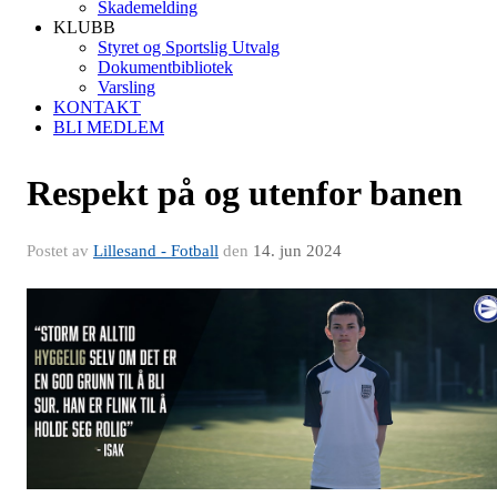
Skademelding
KLUBB
Styret og Sportslig Utvalg
Dokumentbibliotek
Varsling
KONTAKT
BLI MEDLEM
Respekt på og utenfor banen
Postet av
Lillesand - Fotball
den
14. jun 2024