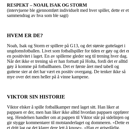
RESPEKT – NOAH, ISAK OG STORM
(intervjuene ble gjennomført individuelt med hver spiller, dette er et
sammendrag av hva som ble sagt)
HVEM ER DE?
Noah, Isak og Storm er spillere på G13, og det største guttelaget i
ungdomsfotballen. Livet som fotballspiller for tiden er gøy og det e
en positivitet i laget. En av spillerne gleder seg til trening hver dag.
Når det ikke er trening så er han fortsatt på Holta, fordi det er alltid
gøy å komme på fotballbanen. Det er første året med tabell og
guttene sier at det har vært en positiv overgang. De tenker ikke så
mye over det men heller på å vinne kampene.
VIKTOR SIN HISTORIE
Viktor elsker å spille fotballkamper med laget sitt. Han liker at
pappaen er der, men han liker ikke alltid hvordan pappaen oppfører
seg. Hendelsen handler om at pappen til Viktor står på sidelinjen o
gir stygge kommentarer til motstanderlaget og dommeren. «Dette e
et dritt lag og det klarer dere lett å knuse», «Han er grisedårlig.