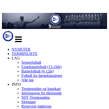
Veksle
navigasjon
NYHETER
TERMINLISTE
LAG
Seniorfotball
Ungdomsfotball (13-19år)
Barnefotball (6-12år)
Fotball for førsteklassinger
Alle lag
INFO
Treningstider og banekart
Informasjon for tilreisende
NFF Treningsøkta
Skjemaer
Reservere møterom