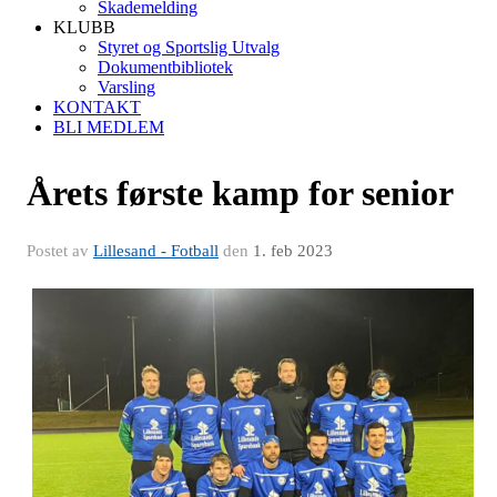
Skademelding
KLUBB
Styret og Sportslig Utvalg
Dokumentbibliotek
Varsling
KONTAKT
BLI MEDLEM
Årets første kamp for senior
Postet av
Lillesand - Fotball
den
1. feb 2023