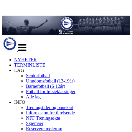
Veksle
navigasjon
NYHETER
TERMINLISTE
LAG
Seniorfotball
Ungdomsfotball (13-19år)
Barnefotball (6-12år)
Fotball for førsteklassinger
Alle lag
INFO
Treningstider og banekart
Informasjon for tilreisende
NFF Treningsøkta
Skjemaer
Reservere møterom