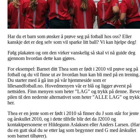
Har du et barn som ønsker å prøve seg på fotball hos oss? Eller
kanskje det er deg selv som vil sparke litt ball? Vi kan hjelpe deg!
Følg plakaten og om den virker vanskelig så skal vi nå guide deg
gjennom hvordan dette kan gjøres.
For eksempel: Barnet ditt Thea som er født i 2010 vil prøve seg på
fotball og du vil finne ut av hvordan hun kan bli med på en trening.
Du starter med å gå inn på vår hjemmeside som er
lillesandfotball.no. Hovedmenyen vår er blå og ligger øverst på
nettsiden. Finn menyen som heter "LAG" og trykk på denne. Bev
pilen til den nederste alternativet som heter "ALLE LAG" og trykk
her.
Thea er en jente som er født i 2010 så finner du J som står for jente
og årskullet 2010, og i dette tilfelle blir det da J2010 og
kontaktpersonene er Hildegunn Aslaksen eller Anders Larsen. (Har
du en gutt skal du se etter lag som begynner med G med årskullet
som barnet tilhører).