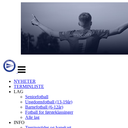
Veksle
navigasjon
NYHETER
TERMINLISTE
LAG
Seniorfotball
Ungdomsfotball (13-19år)
Barnefotball (6-12år)
Fotball for førsteklassinger
Alle lag
INFO
Treningstider og banekart