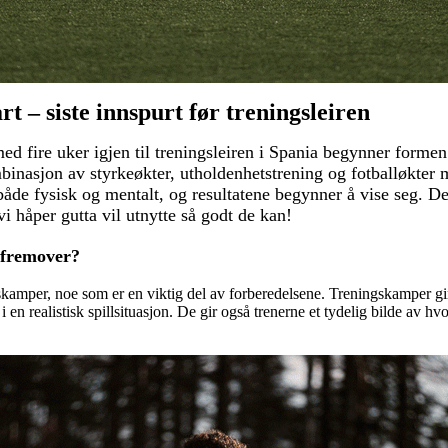
 – siste innspurt før treningsleiren
d fire uker igjen til treningsleiren i Spania begynner formen 
inasjon av styrkeøkter, utholdenhetstrening og fotballøkter m
både fysisk og mentalt, og resultatene begynner å vise seg. De
 håper gutta vil utnytte så godt de kan!
 fremover?
skamper, noe som er en viktig del av forberedelsene. Treningskamper gir
i en realistisk spillsituasjon. De gir også trenerne et tydelig bilde av hv