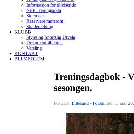
Informasjon for tilreisende
NFF Treningsøkta
Skjemaer
Reservere møterom
Skademelding
KLUBB
Styret og Sportslig Utvalg
Dokumentbibliotek
Varsling
KONTAKT
BLI MEDLEM
Treningsdagbok - V
sesongen.
Postet av
Lillesand - Fotball
den
1. mar 20