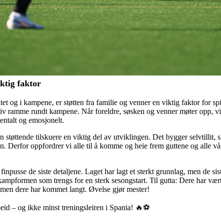
iktig faktor
eltet og i kampene, er støtten fra familie og venner en viktig faktor for sp
tiv ramme rundt kampene. Når foreldre, søsken og venner møter opp, vise
mentalt og emosjonelt.
n støttende tilskuere en viktig del av utviklingen. Det bygger selvtillit
en. Derfor oppfordrer vi alle til å komme og heie frem guttene og alle v
å finpusse de siste detaljene. Laget har lagt et sterkt grunnlag, men de s
pformen som trengs for en sterk sesongstart. Til gutta: Dere har vært 
ere, men dere har kommet langt. Øvelse gjør mester!
beid – og ikke minst treningsleiren i Spania! 🔥⚽