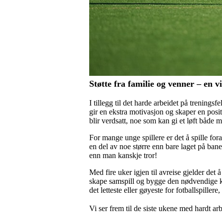
Støtte fra familie og venner – en v
I tillegg til det harde arbeidet på treningsf
gir en ekstra motivasjon og skaper en posi
blir verdsatt, noe som kan gi et løft både 
For mange unge spillere er det å spille fora
en del av noe større enn bare laget på ban
enn man kanskje tror!
Med fire uker igjen til avreise gjelder det 
skape samspill og bygge den nødvendige kam
det letteste eller gøyeste for fotballspill
Vi ser frem til de siste ukene med hardt ar