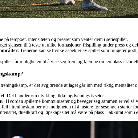
ne på tempoet, intensiteten og presset som venter dem i seriespillet.
laget sjansen til å teste ut ulike formasjoner, frispilling under press og d
sområder
: Trenerne kan se hvilke aspekter av spillet som fungerer godt
spiller får muligheten til å vise seg frem og kjempe om en plass i startel
ningskamp?
en treningskamp, er det avgjørende at laget går inn med riktig mentalitet 
tet
: Det handler om utvikling, ikke nødvendigvis seier.
ur
: Hvordan spillerne kommuniserer og beveger seg sammen er vel så vi
 feil i treningskamper gir muligheten til å justere før sesongen starter for
Intensitet, duellkraft og løpskapasitet må være på plass – akkurat som i