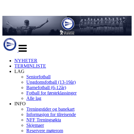
Veksle
navigasjon
NYHETER
TERMINLISTE
LAG
Seniorfotball
Ungdomsfotball (13-19år)
Barnefotball (6-12år)
Fotball for førsteklassinger
Alle lag
INFO
Treningstider og banekart
Informasjon for tilreisende
NFF Treningsøkta
Skjemaer
Reservere møterom