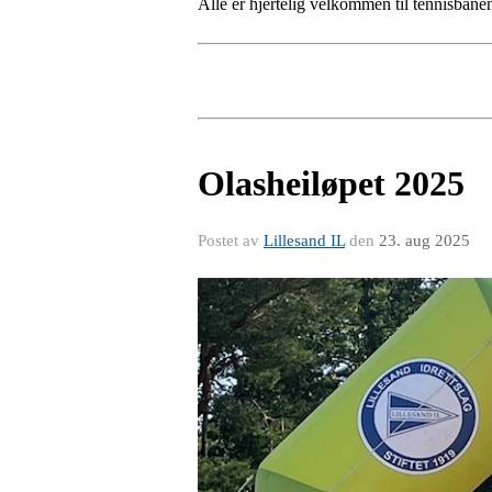
Alle er hjertelig velkommen til tennisban
Olasheiløpet 2025
Postet av
Lillesand IL
den
23. aug 2025