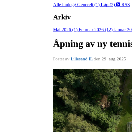
Alle innlegg
Generelt (1)
Løp (2)
RSS
Arkiv
Mai 2026 (1)
Februar 2026 (12)
Januar 20
Åpning av ny tenni
Postet av
Lillesand IL
den
29. aug 2025