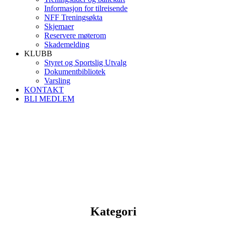
Informasjon for tilreisende
NFF Treningsøkta
Skjemaer
Reservere møterom
Skademelding
KLUBB
Styret og Sportslig Utvalg
Dokumentbibliotek
Varsling
KONTAKT
BLI MEDLEM
Kategori