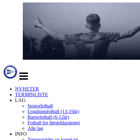
Veksle
navigasjon
NYHETER
TERMINLISTE
LAG
Seniorfotball
Ungdomsfotball (13-19år)
Barnefotball (6-12år)
Fotball for førsteklassinger
Alle lag
INFO
Treningstider og banekart