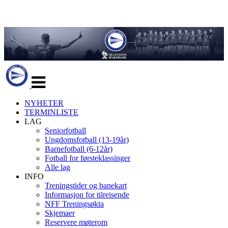
Veksle
navigasjon
NYHETER
TERMINLISTE
LAG
Seniorfotball
Ungdomsfotball (13-19år)
Barnefotball (6-12år)
Fotball for førsteklassinger
Alle lag
INFO
Treningstider og banekart
Informasjon for tilreisende
NFF Treningsøkta
Skjemaer
Reservere møterom