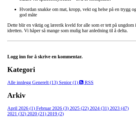
Hvordan snakke om mat, kropp, vekt og helse på en trygg o
god måte
Dette blir en viktig og lærerik kveld for alle som er tett på ungdom 
idretten. Vi håper så mange som mulig har anledning til å delta.
Logg inn for å skrive en kommentar.
Kategori
Alle innlegg
Generelt (13)
Senior (1)
RSS
Arkiv
April 2026 (1)
Februar 2026 (3)
2025 (22)
2024 (31)
2023 (47)
2021 (32)
2020 (21)
2019 (2)