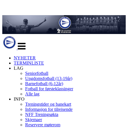
Veksle
navigasjon
NYHETER
TERMINLISTE
LAG
Seniorfotball
Ungdomsfotball (13-19år)
Barnefotball (6-12år)
Fotball for førsteklassinger
Alle lag
INFO
Treningstider og banekart
Informasjon for tilreisende
NFF Treningsøkta
Skjemaer
Reservere møterom