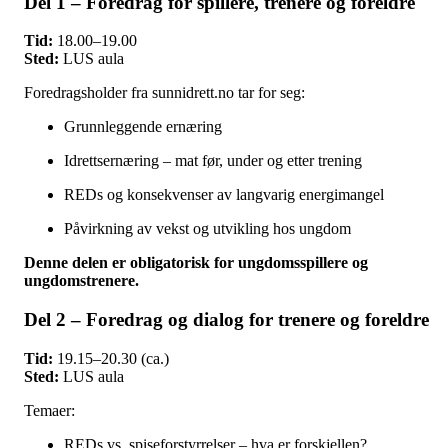
Del 1 – Foredrag for spillere, trenere og foreldre
Tid:
18.00–19.00
Sted:
LUS aula
Foredragsholder fra sunnidrett.no tar for seg:
Grunnleggende ernæring
Idrettsernæring – mat før, under og etter trening
REDs og konsekvenser av langvarig energimangel
Påvirkning av vekst og utvikling hos ungdom
Denne delen er obligatorisk for ungdomsspillere og
ungdomstrenere.
Del 2 – Foredrag og dialog for trenere og foreldre
Tid:
19.15–20.30 (ca.)
Sted:
LUS aula
Temaer:
REDs vs. spiseforstyrrelser – hva er forskjellen?