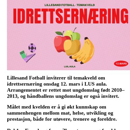
Lillesand Fotball inviterer til temakveld om
idrettsernæring onsdag 12. mars i LUS aula.
Arrangementet er rettet mot ungdomslag født 2010–
2013, og håndballens ungdomslag er også invitert.
Målet med kvelden er å gi økt kunnskap om
sammenhengen mellom mat, helse, utvikling og
prestasjon, både for utøvere, trenere og foreldre.