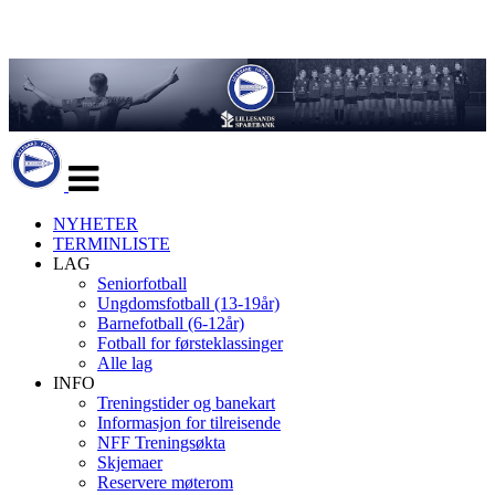
Veksle
navigasjon
NYHETER
TERMINLISTE
LAG
Seniorfotball
Ungdomsfotball (13-19år)
Barnefotball (6-12år)
Fotball for førsteklassinger
Alle lag
INFO
Treningstider og banekart
Informasjon for tilreisende
NFF Treningsøkta
Skjemaer
Reservere møterom