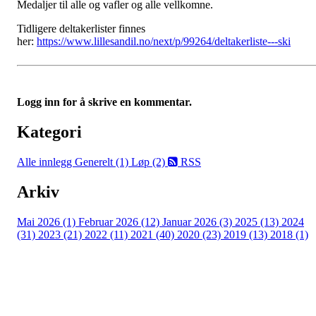
Medaljer til alle og vafler og alle vellkomne.
Tidligere deltakerlister finnes
her:
https://www.lillesandil.no/next/p/99264/deltakerliste---ski
Logg inn for å skrive en kommentar.
Kategori
Alle innlegg
Generelt (1)
Løp (2)
RSS
Arkiv
Mai 2026 (1)
Februar 2026 (12)
Januar 2026 (3)
2025 (13)
2024
(31)
2023 (21)
2022 (11)
2021 (40)
2020 (23)
2019 (13)
2018 (1)