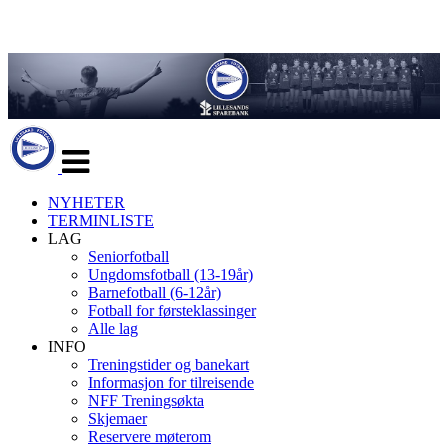
Veksle
navigasjon
NYHETER
TERMINLISTE
LAG
Seniorfotball
Ungdomsfotball (13-19år)
Barnefotball (6-12år)
Fotball for førsteklassinger
Alle lag
INFO
Treningstider og banekart
Informasjon for tilreisende
NFF Treningsøkta
Skjemaer
Reservere møterom