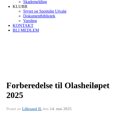
Skademelding
KLUBB
Styret og Sportslig Utvalg
Dokumentbibliotek
Varsling
KONTAKT
BLI MEDLEM
Forberedelse til Olasheiløpet
2025
Postet av
Lillesand IL
den
14. mai 2025