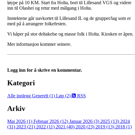
løype på 10 KM. Start fra Holta, bort til Lillesand VGS og videre
inn til Olashei og retur med målgang i Holta.
Inntektene går uavkortet til Lillesand IL og de grupper/lag som er
med på å arrangere folkefesten.
Vi håper på stor deltakelse og masse folk i Holta. Kiosken er åpen.
Mer informasjon kommer seinere.
Logg inn for å skrive en kommentar.
Kategori
Alle innlegg
Generelt (1)
Løp (2)
RSS
Arkiv
Mai 2026 (1)
Februar 2026 (12)
Januar 2026 (3)
2025 (13)
2024
(31)
2023 (21)
2022 (11)
2021 (40)
2020 (23)
2019 (13)
2018 (1)