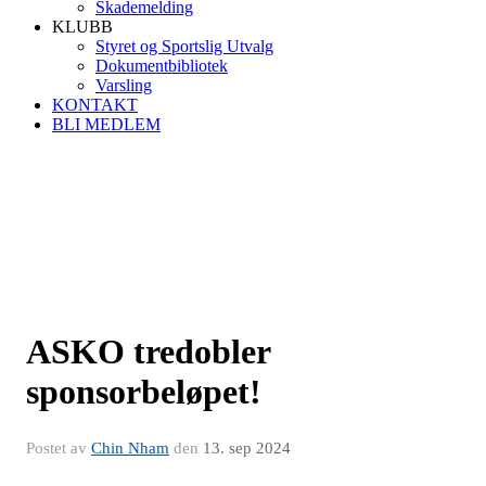
Skademelding
KLUBB
Styret og Sportslig Utvalg
Dokumentbibliotek
Varsling
KONTAKT
BLI MEDLEM
ASKO tredobler
sponsorbeløpet!
Postet av
Chin Nham
den
13. sep 2024