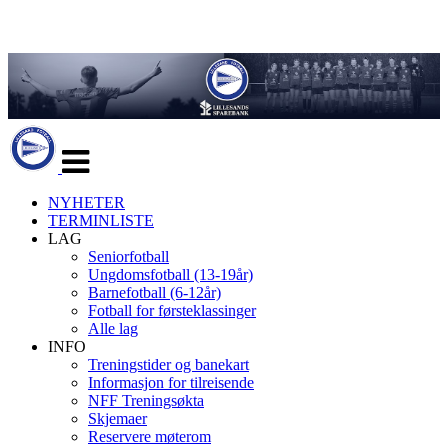
Veksle
navigasjon
NYHETER
TERMINLISTE
LAG
Seniorfotball
Ungdomsfotball (13-19år)
Barnefotball (6-12år)
Fotball for førsteklassinger
Alle lag
INFO
Treningstider og banekart
Informasjon for tilreisende
NFF Treningsøkta
Skjemaer
Reservere møterom