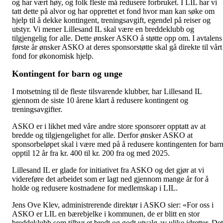
og har vært høy, og folk fleste må redusere forbruket. I LIL har vi
tatt dette på alvor og har opprettet et fond hvor man kan søke om
hjelp til å dekke kontingent, treningsavgift, egendel på reiser og
utstyr. Vi mener Lillesand IL skal være en breddeklubb og
tilgjengelig for alle. Dette ønsker ASKO å støtte opp om. I avtalens
første år ønsker ASKO at deres sponsorstøtte skal gå direkte til vårt
fond for økonomisk hjelp.
Kontingent for barn og unge
I motsetning til de fleste tilsvarende klubber, har Lillesand IL
gjennom de siste 10 årene klart å redusere kontingent og
treningsavgifter.
ASKO er i likhet med våre andre store sponsorer opptatt av at
bredde og tilgjengelighet for alle. Derfor ønsker ASKO at
sponsorbeløpet skal i være med på å redusere kontingenten for bar
opptil 12 år fra kr. 400 til kr. 200 fra og med 2025.
Lillesand IL er glade for initiativet fra ASKO og det gjør at vi
videreføre det arbeidet som er lagt ned gjennom mange år for å
holde og redusere kostnadene for medlemskap i LIL.
Jens Ove Klev, administrerende direktør i ASKO sier: «For oss i
ASKO er LIL en bærebjelke i kommunen, de er blitt en stor
breddeklubb som tilbyr et bredt og godt utvalg av ulike idretter. Det